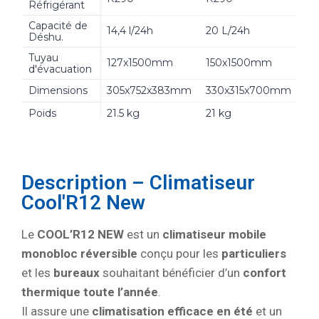
Réfrigérant
Capacité de
14,4 l/24h
20 L/24h
5
Déshu.
Tuyau
127x1500mm
150x1500mm
d'évacuation
Dimensions
305x752x383mm
330x315x700mm
3
Poids
21.5 kg
21 kg
2
reversible
non
non
o
Description – Climatiseur
Cool'R12 New
Le
COOL’R12 NEW
est un
climatiseur mobile
monobloc réversible
conçu pour les
particuliers
et les
bureaux
souhaitant bénéficier d’un
confort
thermique toute l’année
.
Il assure une
climatisation efficace en été
et un