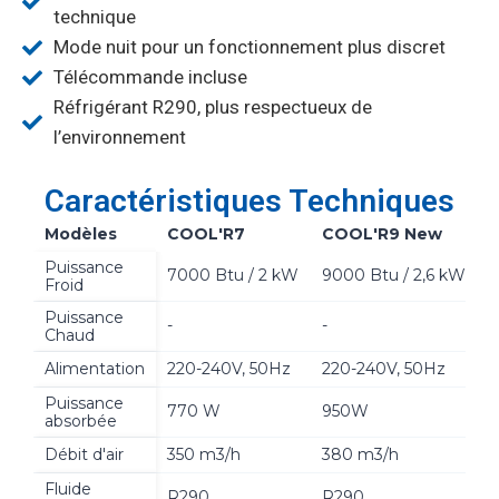
technique
Mode nuit pour un fonctionnement plus discret
Télécommande incluse
Réfrigérant R290, plus respectueux de
l’environnement
Caractéristiques Techniques
Modèles
COOL'R7
COOL'R9 New
C
Puissance
7000 Btu / 2 kW
9000 Btu / 2,6 kW
1
Froid
Puissance
-
-
8
Chaud
Alimentation
220-240V, 50Hz
220-240V, 50Hz
2
Puissance
770 W
950W
absorbée
Débit d'air
350 m3/h
380 m3/h
4
Fluide
R290
R290
R