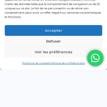
traiter des données telles que le comportement de navigation ou les ID
uniques sur ce site. Le fait de ne pas consentir ou de retirer son
(patrimoine & confort)
consentement peut avoir un effet négatif sur certaines caractéristiques
et fonctions.
Accepter
Refuser
Pour :
musées, meubles anciens, instruments de musique,
Voir les préférences
chambres d’enfant, caves à cigares
Points forts :
Politique de cookies
Politique de confidentialité
Humidité douce et naturelle
Adapté aux lieux sensibles / objets précieux
Confort au quotidien
Découvrir la
Gamme
évaporation
froide