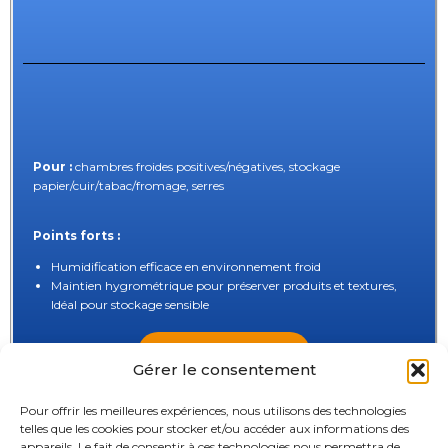
Pour :
chambres froides positives/négatives, stockage
papier/cuir/tabac/fromage, serres
Points forts :
Humidification efficace en environnement froid
Maintien hygrométrique pour préserver produits et textures,
Idéal pour stockage sensible
Découvrir la
Gamme aérosol
Gérer le consentement
Pour offrir les meilleures expériences, nous utilisons des technologies
Humidificateurs à Evaporation Froide
telles que les cookies pour stocker et/ou accéder aux informations des
appareils. Le fait de consentir à ces technologies nous permettra de