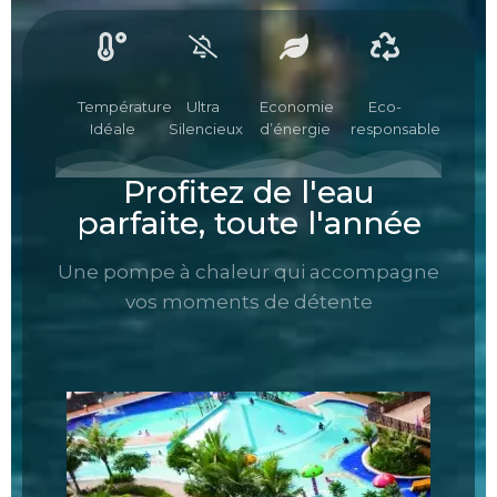
Température
Ultra
Economie
Eco-
Idéale
Silencieux
d’énergie
responsable
Profitez de l'eau
parfaite, toute l'année
Une pompe à chaleur qui accompagne
vos moments de détente