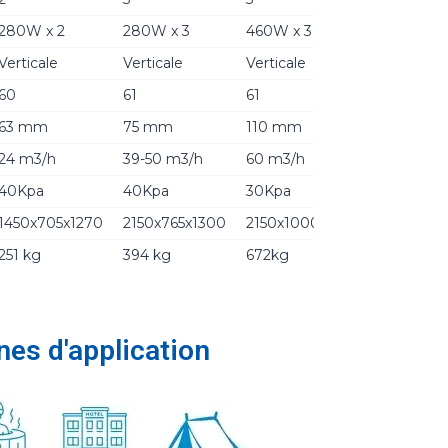
280W x 2
280W x 3
460W x 3
Verticale
Verticale
Verticale
60
61
61
63 mm
75 mm
110 mm
24 m3/h
39-50 m3/h
60 m3/h
40Kpa
40Kpa
30Kpa
1450x705x1270
2150x765x1300
2150x1000x1930
251 kg
394 kg
672kg
es d'application