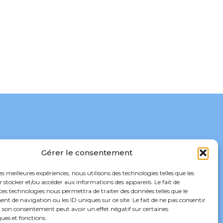
CGV REXAIR
Politique de confidentialité
Gérer le consentement
Politique de cookies (UE)
Mentions légales
les meilleures expériences, nous utilisons des technologies telles que les
 stocker et/ou accéder aux informations des appareils. Le fait de
ces technologies nous permettra de traiter des données telles que le
 de navigation ou les ID uniques sur ce site. Le fait de ne pas consentir
r son consentement peut avoir un effet négatif sur certaines
ques et fonctions.