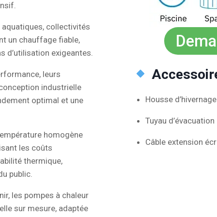
nsif.
aquatiques, collectivités
Deman
nt un chauffage fiable,
 d’utilisation exigeantes.
Accessoire
erformance, leurs
conception industrielle
Housse d’hivernage
endement optimal et une
Tuyau d’évacuation
 température homogène
Câble extension éc
isant les coûts
abilité thermique,
du public.
nir, les pompes à chaleur
elle sur mesure, adaptée