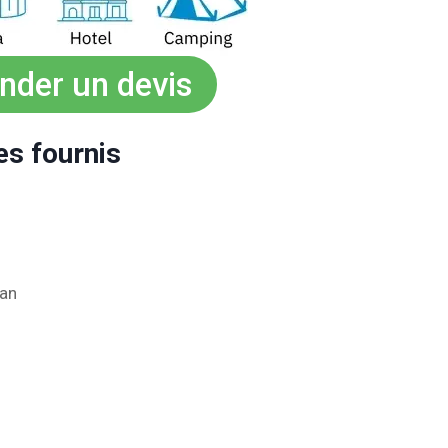
der un devis
s fournis
ran