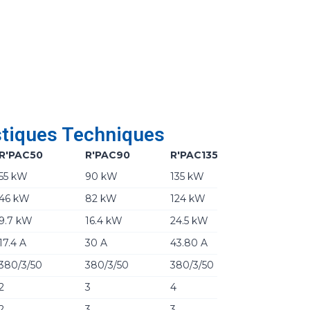
stiques Techniques
R'PAC50
R'PAC90
R'PAC135
55 kW
90 kW
135 kW
46 kW
82 kW
124 kW
9.7 kW
16.4 kW
24.5 kW
17.4 A
30 A
43.80 A
380/3/50
380/3/50
380/3/50
2
3
4
2
3
3