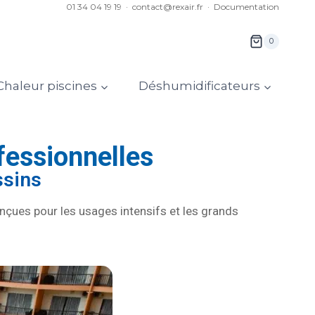
01 34 04 19 19 ·
contact@rexair.fr
·
Documentation
0
haleur piscines
Déshumidificateurs
essionnelles
ssins
çues pour les usages intensifs et les grands