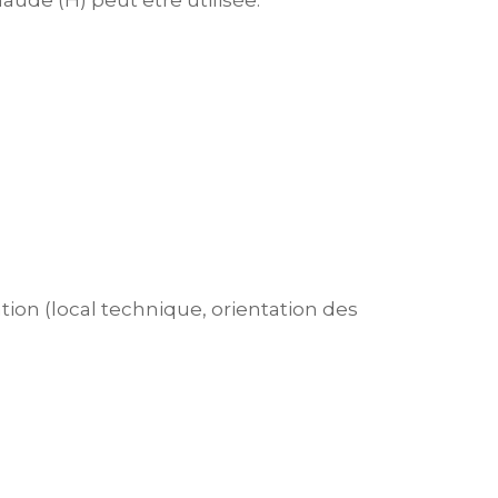
haude (H) peut être utilisée.
ation (local technique, orientation des