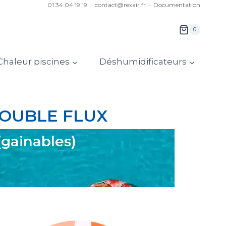
01 34 04 19 19 ·
contact@rexair.fr
·
Documentation
0
haleur piscines
Déshumidificateurs
DOUBLE FLUX
(gainables)